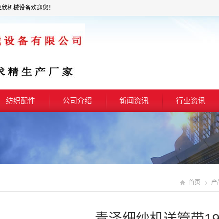
亚欣机械设备欢迎您！
纺织配件
公司介绍
新闻资讯
行业资讯
首页
产
青泽细纱机送管带195