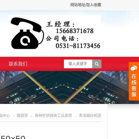
网站地址/加入收藏
联系我们
品中心
输送带
各种形状挡块工业皮带
青泽细纱机送
管带1950×50
0×50