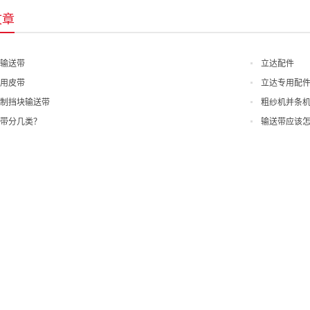
文章
输送带
立达配件
用皮带
立达专用配
制挡块输送带
粗纱机并条
带分几类？
输送带应该