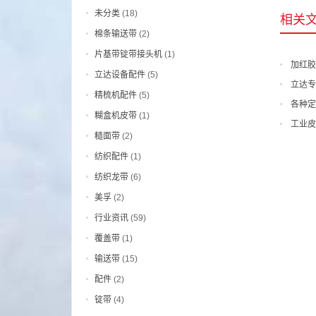
未分类
(18)
相关
棉条输送带
(2)
片基带锭带接头机
(1)
加红胶
立达设备配件
(5)
立达专
精梳机配件
(5)
各种定
糊盒机皮带
(1)
工业皮
糙面带
(2)
纺织配件
(1)
纺织龙带
(6)
美孚
(2)
行业资讯
(59)
覆盖带
(1)
输送带
(15)
配件
(2)
锭带
(4)