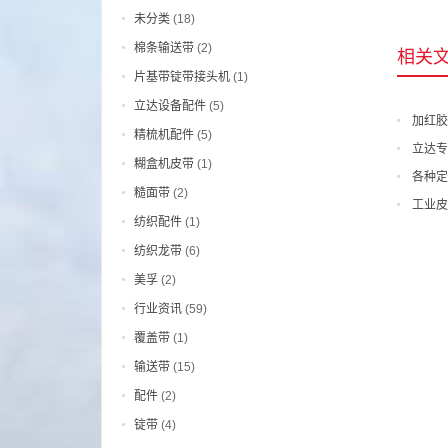
未分类
(18)
棉条输送带
(2)
相关
片基带锭带接头机
(1)
立达设备配件
(5)
加红胶
精梳机配件
(5)
立达专
糊盒机皮带
(1)
各种定
糙面带
(2)
工业皮
纺织配件
(1)
纺织龙带
(6)
美孚
(2)
行业资讯
(59)
覆盖带
(1)
输送带
(15)
配件
(2)
锭带
(4)