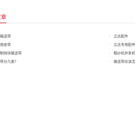
文章
输送带
立达配件
用皮带
立达专用配
制挡块输送带
粗纱机并条
带分几类？
输送带应该