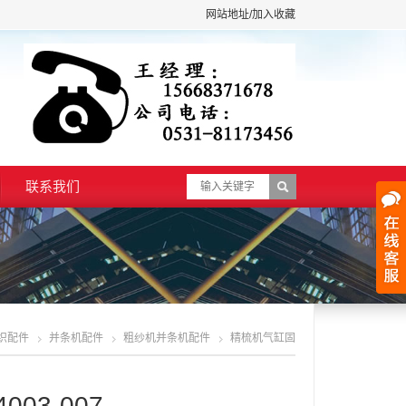
网站地址/加入收藏
联系我们
织配件
并条机配件
粗纱机并条机配件
精梳机气缸固
定杆px2-4003-007
03-007