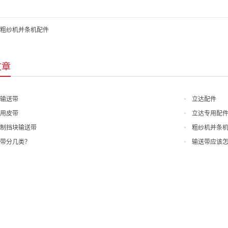
粗纱机并条机配件
文章
输送带
立达配件
用皮带
立达专用配
制挡块输送带
粗纱机并条
带分几类？
输送带应该