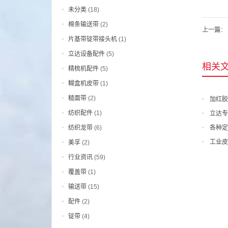
未分类
(18)
棉条输送带
(2)
上一篇
：
片基带锭带接头机
(1)
立达设备配件
(5)
相关
精梳机配件
(5)
糊盒机皮带
(1)
糙面带
(2)
加红胶
纺织配件
(1)
立达专
纺织龙带
(6)
各种定
工业皮
美孚
(2)
行业资讯
(59)
覆盖带
(1)
输送带
(15)
配件
(2)
锭带
(4)