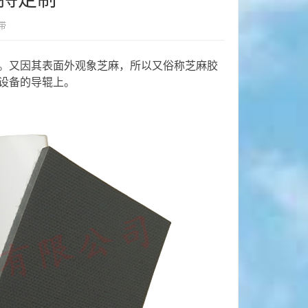
带
。又因其表面外观象芝麻，所以又俗称芝麻胶
设备的导辊上。