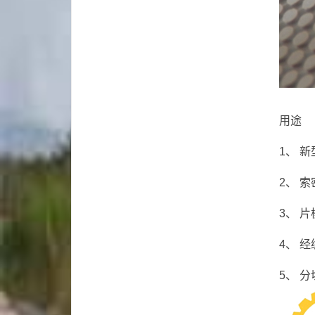
用途
1、 
2、 
3、 
4、 
5、 