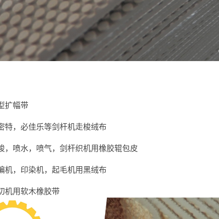
新型扩幅带
索密特，必佳乐等剑杆机走梭绒布
片梭，喷水，喷气，剑杆织机用橡胶辊包皮
经编机，印染机，起毛机用黑绒布
分切机用软木橡胶带