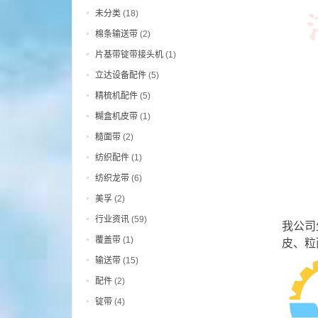
未分类
(18)
棉条输送带
(2)
片基带锭带接头机
(1)
立达设备配件
(5)
精梳机配件
(5)
糊盒机皮带
(1)
糙面带
(2)
纺织配件
(1)
纺织龙带
(6)
美孚
(2)
行业资讯
(59)
我公司
覆盖带
(1)
皮、粒
输送带
(15)
配件
(2)
锭带
(4)