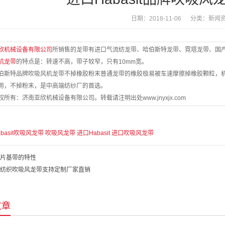
日期：2018-11-06 分类：
新闻
欣机械设备有限公司
所销售的龙带有进口气流纺龙带、哈伯斯特龙带、霓塔龙带、国
机龙带
的特点是：转速不高，带子较窄，只有10mm宽。
伯斯特品牌吹吸风机龙带不掉橡胶粉末普通龙带的橡胶极易被车速摩擦掉橡胶颗粒，
用，不掉粉末，是中高端纺纱厂的首选。
所有：济南亚欣机械设备有限公司。转载请注明出处www.jnyxjx.com
abasit吹吸风龙带
吹吸风龙带
进口Habasit
进口吹吸风龙带
片基带的特性
纺织吹吸风龙带支持定制厂家直销
文章