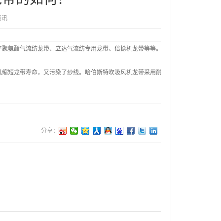
资讯
产聚氨酯气流纺龙带、立达气流纺专用龙带、倍捻机龙带等等。
机缩短龙带寿命，又污染了纱线。哈伯斯特吹吸风机龙带采用耐磨的特殊配方橡胶，
分享：