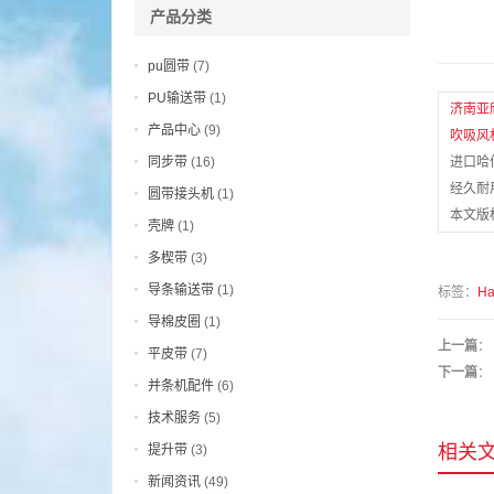
产品分类
pu圆带
(7)
PU输送带
(1)
济南亚
产品中心
(9)
吹吸风
同步带
(16)
进口哈
经久耐
圆带接头机
(1)
本文版权
壳牌
(1)
多楔带
(3)
导条输送带
(1)
标签：
H
导棉皮圈
(1)
上一篇
：
平皮带
(7)
下一篇
：
并条机配件
(6)
技术服务
(5)
相关
提升带
(3)
新闻资讯
(49)