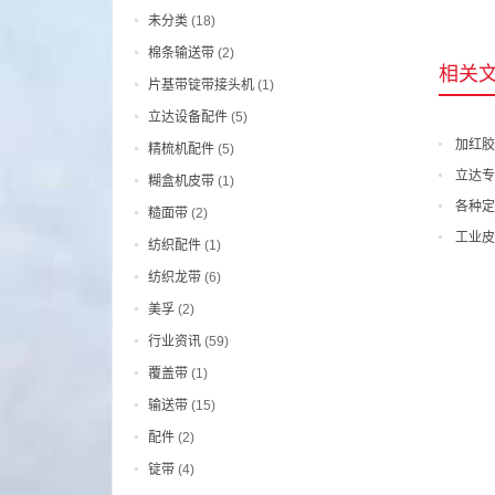
未分类
(18)
棉条输送带
(2)
相关
片基带锭带接头机
(1)
立达设备配件
(5)
加红胶
精梳机配件
(5)
立达专
糊盒机皮带
(1)
各种定
糙面带
(2)
工业皮
纺织配件
(1)
纺织龙带
(6)
美孚
(2)
行业资讯
(59)
覆盖带
(1)
输送带
(15)
配件
(2)
锭带
(4)