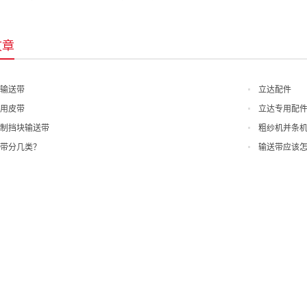
文章
输送带
立达配件
用皮带
立达专用配
制挡块输送带
粗纱机并条
带分几类？
输送带应该