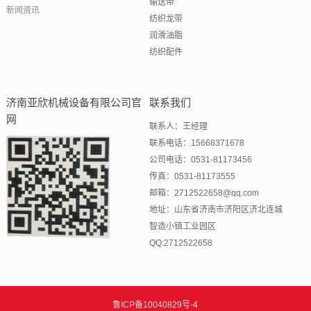
输送带
新闻资讯
纺织龙带
润滑油脂
纺织配件
济南亚欣机械设备有限公司官
联系我们
网
联系人：王经理
联系电话：15668371678
公司电话：0531-81173456
传真：0531-81173555
邮箱：2712522658@qq.com
地址：山东省济南市济阳区济北连城
智造小镇工业园区
QQ:2712522658
鲁ICP备10040829号-4