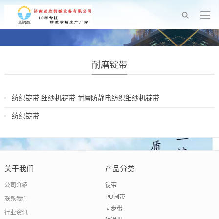
耐磨锭带
纺织锭带 细纱机锭带 耐磨防静电纺织细纱机锭带
2018-12-13
纺织锭带
2018-07-09
关于我们
产品分类
公司介绍
锭带
PU圆带
联系我们
同步带
行业资讯