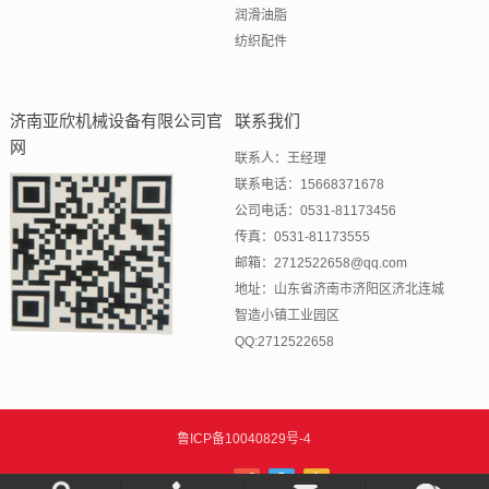
润滑油脂
纺织配件
济南亚欣机械设备有限公司官
联系我们
网
联系人：王经理
联系电话：15668371678
公司电话：0531-81173456
传真：0531-81173555
邮箱：2712522658@qq.com
地址：山东省济南市济阳区济北连城
智造小镇工业园区
QQ:2712522658
鲁ICP备10040829号-4
关注我们：