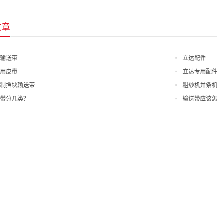
文章
输送带
立达配件
用皮带
立达专用配
制挡块输送带
粗纱机并条
带分几类？
输送带应该