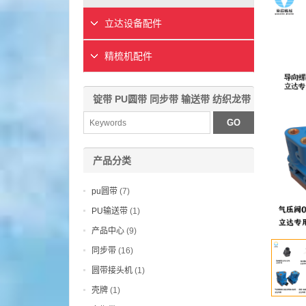
立达设备配件
精梳机配件
锭带 PU圆带 同步带 输送带 纺织龙带
产品分类
pu圆带
(7)
PU输送带
(1)
产品中心
(9)
同步带
(16)
圆带接头机
(1)
壳牌
(1)