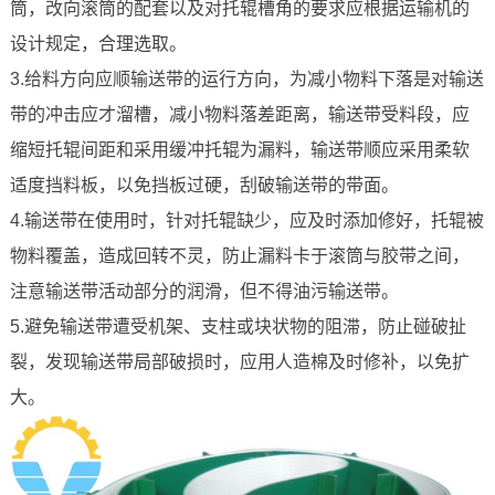
筒，改向滚筒的配套以及对托辊槽角的要求应根据运输机的
设计规定，合理选取。
3.给料方向应顺输送带的运行方向，为减小物料下落是对输送
带的冲击应才溜槽，减小物料落差距离，输送带受料段，应
缩短托辊间距和采用缓冲托辊为漏料，输送带顺应采用柔软
适度挡料板，以免挡板过硬，刮破输送带的带面。
4.输送带在使用时，针对托辊缺少，应及时添加修好，托辊被
物料覆盖，造成回转不灵，防止漏料卡于滚筒与胶带之间，
注意输送带活动部分的润滑，但不得油污输送带。
5.避免输送带遭受机架、支柱或块状物的阻滞，防止碰破扯
裂，发现输送带局部破损时，应用人造棉及时修补，以免扩
大。