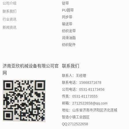
公司介绍
锭带
PU圆带
联系我们
同步带
行业资讯
输送带
新闻资讯
纺织龙带
润滑油脂
纺织配件
济南亚欣机械设备有限公司官
联系我们
网
联系人：王经理
联系电话：15668371678
公司电话：0531-81173456
传真：0531-81173555
邮箱：2712522658@qq.com
地址：山东省济南市济阳区济北连城
智造小镇工业园区
QQ:2712522658